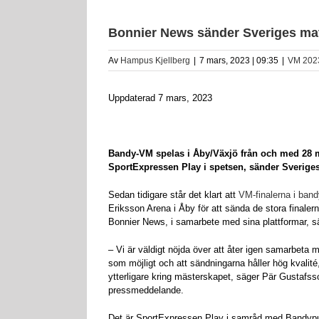
Bonnier News sänder Sveriges ma
Av
Hampus Kjellberg
|
7 mars, 2023 | 09:35
|
VM 202
Uppdaterad 7 mars, 2023
Bandy-VM spelas i Åby/Växjö från och med 28 mar
SportExpressen Play i spetsen, sänder Sveriges
Sedan tidigare står det klart att
VM-finalerna i ban
Eriksson Arena i Åby för att sända de stora finale
Bonnier News, i samarbete med sina plattformar, sä
– Vi är väldigt nöjda över att åter igen samarbeta
som möjligt och att sändningarna håller hög kvalité
ytterligare kring mästerskapet, säger Pär Gustafs
pressmeddelande.
Det är SportExpressen Play i samråd med Bandyp