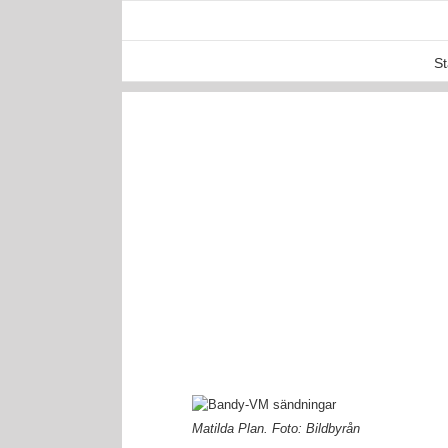
Skip
to
content
St
View
Larger
Matilda Plan. Foto: Bildbyrån
Image