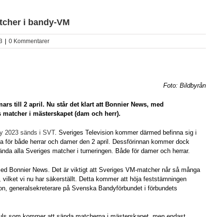
tcher i bandy-VM
3
|
0 Kommentarer
Foto: Bildbyrån
s till 2 april. Nu står det klart att Bonnier News, med
 matcher i mästerskapet (dam och herr).
dy 2023 sänds i SVT
. Sveriges Television kommer därmed befinna sig i
rna för både herrar och damer den 2 april. Dessförinnan kommer dock
nda alla Sveriges matcher i turneringen. Både för damer och herrar.
 med Bonnier News. Det är viktigt att Sveriges VM-matcher når så många
, vilket vi nu har säkerställt. Detta kommer att höja feststämningen
son, generalsekreterare på Svenska Bandyförbundet i förbundets
uls som kommer att sända matcherna i mästerskapet, men endast