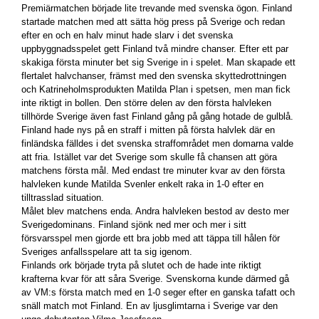
Premiärmatchen började lite trevande med svenska ögon. Finland
startade matchen med att sätta hög press på Sverige och redan
efter en och en halv minut hade slarv i det svenska
uppbyggnadsspelet gett Finland två mindre chanser. Efter ett par
skakiga första minuter bet sig Sverige in i spelet. Man skapade ett
flertalet halvchanser, främst med den svenska skyttedrottningen
och Katrineholmsprodukten Matilda Plan i spetsen, men man fick
inte riktigt in bollen. Den större delen av den första halvleken
tillhörde Sverige även fast Finland gång på gång hotade de gulblå.
Finland hade nys på en straff i mitten på första halvlek där en
finländska fälldes i det svenska straffområdet men domarna valde
att fria. Istället var det Sverige som skulle få chansen att göra
matchens första mål. Med endast tre minuter kvar av den första
halvleken kunde Matilda Svenler enkelt raka in 1-0 efter en
tilltrasslad situation.
Målet blev matchens enda. Andra halvleken bestod av desto mer
Sverigedominans. Finland sjönk ned mer och mer i sitt
försvarsspel men gjorde ett bra jobb med att täppa till hålen för
Sveriges anfallsspelare att ta sig igenom.
Finlands ork började tryta på slutet och de hade inte riktigt
krafterna kvar för att såra Sverige. Svenskorna kunde därmed gå
av VM:s första match med en 1-0 seger efter en ganska tafatt och
snäll match mot Finland. En av ljusglimtarna i Sverige var den