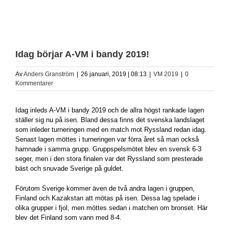
Idag börjar A-VM i bandy 2019!
Av
Anders Granström
|
26 januari, 2019 | 08:13
|
VM 2019
|
0
Kommentarer
Idag inleds A-VM i bandy 2019 och de allra högst rankade lagen
ställer sig nu på isen. Bland dessa finns det svenska landslaget
som inleder turneringen med en match mot Ryssland redan idag.
Senast lagen möttes i turneringen var förra året så man också
hamnade i samma grupp. Gruppspelsmötet blev en svensk 6-3
seger, men i den stora finalen var det Ryssland som presterade
bäst och snuvade Sverige på guldet.
Förutom Sverige kommer även de två andra lagen i gruppen,
Finland och Kazakstan att mötas på isen. Dessa lag spelade i
olika grupper i fjol, men möttes sedan i matchen om bronset. Här
blev det Finland som vann med 8-4.