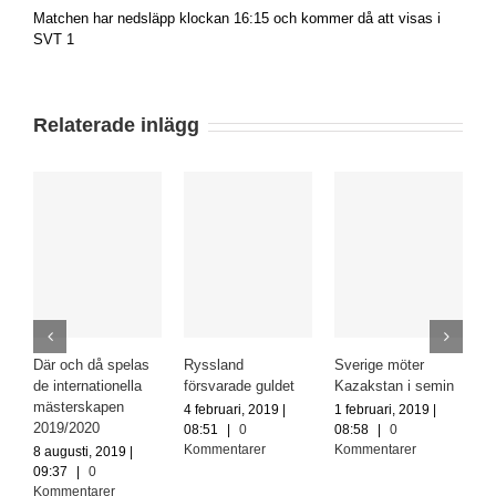
Matchen har nedsläpp klockan 16:15 och kommer då att visas i
SVT 1
Relaterade inlägg
Där och då spelas
Ryssland
Sverige möter
S
de internationella
försvarade guldet
Kazakstan i semin
g
mästerskapen
4 februari, 2019 |
1 februari, 2019 |
3
2019/2020
08:51
|
0
08:58
|
0
0
Kommentarer
Kommentarer
K
8 augusti, 2019 |
09:37
|
0
Kommentarer