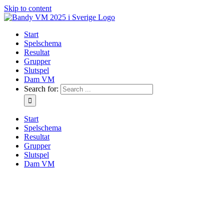
Skip to content
Start
Spelschema
Resultat
Grupper
Slutspel
Dam VM
Search for:
Start
Spelschema
Resultat
Grupper
Slutspel
Dam VM