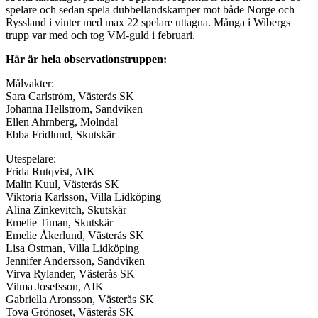
spelare och sedan spela dubbellandskamper mot både Norge och
Ryssland i vinter med max 22 spelare uttagna. Många i Wibergs
trupp var med och tog VM-guld i februari.
Här är hela observationstruppen:
Målvakter:
Sara Carlström, Västerås SK
Johanna Hellström, Sandviken
Ellen Ahrnberg, Mölndal
Ebba Fridlund, Skutskär
Utespelare:
Frida Rutqvist, AIK
Malin Kuul, Västerås SK
Viktoria Karlsson, Villa Lidköping
Alina Zinkevitch, Skutskär
Emelie Timan, Skutskär
Emelie Åkerlund, Västerås SK
Lisa Östman, Villa Lidköping
Jennifer Andersson, Sandviken
Virva Rylander, Västerås SK
Vilma Josefsson, AIK
Gabriella Aronsson, Västerås SK
Tova Grönoset, Västerås SK