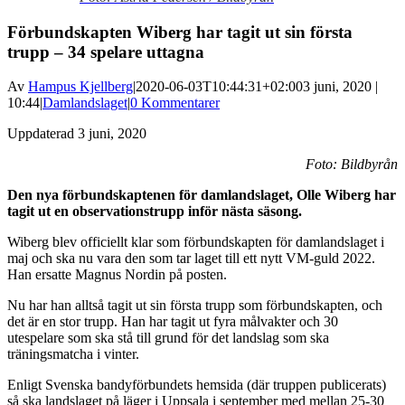
Förbundskapten Wiberg har tagit ut sin första
trupp – 34 spelare uttagna
Av
Hampus Kjellberg
|
2020-06-03T10:44:31+02:00
3 juni, 2020 |
10:44
|
Damlandslaget
|
0 Kommentarer
Uppdaterad 3 juni, 2020
Foto: Bildbyrån
Den nya förbundskaptenen för damlandslaget, Olle Wiberg har
tagit ut en observationstrupp inför nästa säsong.
Wiberg blev officiellt klar som förbundskapten för damlandslaget i
maj och ska nu vara den som tar laget till ett nytt VM-guld 2022.
Han ersatte Magnus Nordin på posten.
Nu har han alltså tagit ut sin första trupp som förbundskapten, och
det är en stor trupp. Han har tagit ut fyra målvakter och 30
utespelare som ska stå till grund för det landslag som ska
träningsmatcha i vinter.
Enligt Svenska bandyförbundets hemsida (där truppen publicerats)
så ska landslaget på läger i Uppsala i september med mellan 25-30